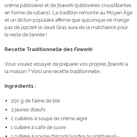
crème pâtissière) et de
faworki
(pâtisseries croustillantes
en forme de rubans). La tradition remonte au Moyen Âge
et un dicton populaire affirme que quiconque ne mange
pas de
pączek
le Jeudi Gras aura de la malchance pour
le reste de l’année !
Recette Traditionnelle des
Faworki
Vous voulez essayer de préparer vos propres
faworki
à
la maison ? Voici une recette traditionnelle :
Ingrédients :
250 g de farine de blé
3 jaunes d’œufs
2 cuillères à soupe de crème aigre
1 cuillère à café de sucre
1 cuillère à soupe d’alcool (vodka ou spiritueux) -