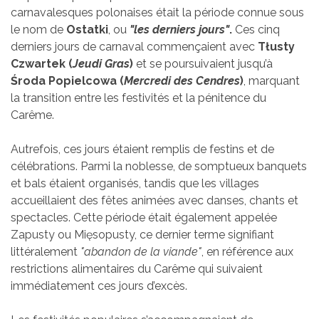
carnavalesques polonaises était la période connue sous
le nom de
Ostatki
, ou
"les derniers jours"
.
Ces cinq
derniers jours de carnaval commençaient avec
Tłusty
Czwartek (
Jeudi Gras
)
et se poursuivaient jusqu’à
Środa Popielcowa (
Mercredi des Cendres
)
, marquant
la transition entre les festivités et la pénitence du
Carême.
Autrefois, ces jours étaient remplis de festins et de
célébrations. Parmi la noblesse, de somptueux banquets
et bals étaient organisés, tandis que les villages
accueillaient des fêtes animées avec danses, chants et
spectacles. Cette période était également appelée
Zapusty ou Mięsopusty, ce dernier terme signifiant
littéralement
"abandon de la viande"
, en référence aux
restrictions alimentaires du Carême qui suivaient
immédiatement ces jours d’excès.