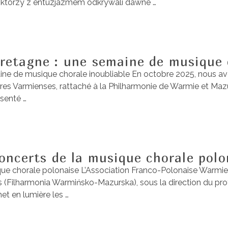
h, którzy z entuzjazmem odkrywali dawne …
retagne : une semaine de musique c
e de musique chorale inoubliable En octobre 2025, nous avons
es Varmienses, rattaché à la Philharmonie de Warmie et Mazur
ésenté …
oncerts de la musique chorale polo
ue chorale polonaise L’Association Franco-Polonaise Warmie et
 (Filharmonia Warmińsko-Mazurska), sous la direction du pro
t en lumière les …