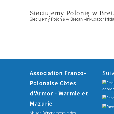
Sieciujemy Polonię w Bret
Sieciujemy Polonię w Bretanii-Inkubator Inic
Posts
pagination
Association Franco-
Sui
Polonaise Côtes
coord
d'Armor - Warmie et
Mazurie
Maison Départementale des