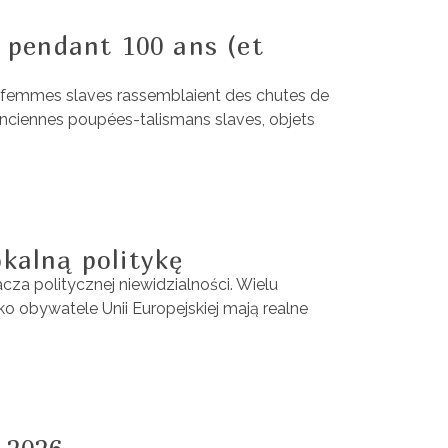
 pendant 100 ans (et
 les femmes slaves rassemblaient des chutes de
’anciennes poupées-talismans slaves, objets
kalną politykę
cza politycznej niewidzialności. Wielu
ko obywatele Unii Europejskiej mają realne