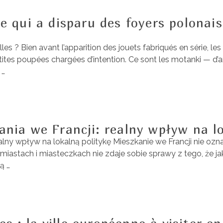
 qui a disparu des foyers polonais
lles ? Bien avant l’apparition des jouets fabriqués en série,
petites poupées chargées d’intention. Ce sont les motanki — d
 …
nia we Francji: realny wpływ na lo
ny wpływ na lokalną politykę Mieszkanie we Francji nie ozna
iastach i miasteczkach nie zdaje sobie sprawy z tego, że ja
ą …