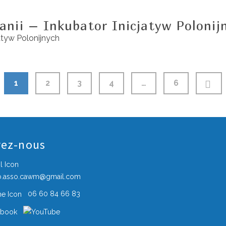
anii – Inkubator Inicjatyw Polonij
jatyw Polonijnych
1
2
3
4
…
6
vez-nous
o.asso.cawm@gmail.com
06 60 84 66 83