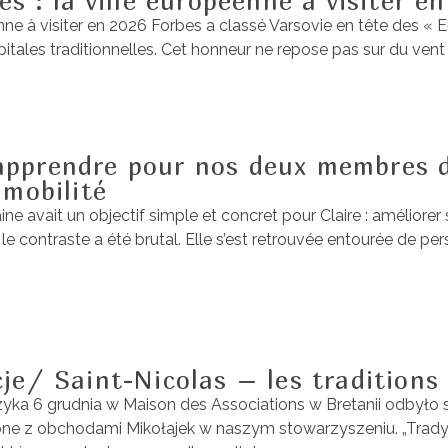
es : la ville européenne à visiter e
enne à visiter en 2026 Forbes a classé Varsovie en tête des « E
tales traditionnelles. Cet honneur ne repose pas sur du vent :
apprendre pour nos deux membres d
 mobilité
ne avait un objectif simple et concret pour Claire : améliorer 
 le contraste a été brutal. Elle s’est retrouvée entourée de per
cje/ Saint-Nicolas – les traditions
języka 6 grudnia w Maison des Associations w Bretanii odbyło
one z obchodami Mikołajek w naszym stowarzyszeniu. „Tradycj