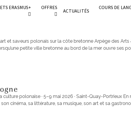
ETS ERASMUS+
OFFRES
COURS DE LAN
ACTUALITÉS
 art et saveurs polonais sur la côte bretonne Arpège des Art
rsqu’une petite ville bretonne au bord de la mer ouvre ses p
logne
 culture polonaise · 5–9 mai 2026 · Saint-Quay-Portrieux En 
rs son cinéma, sa littérature, sa musique, son art et sa gas