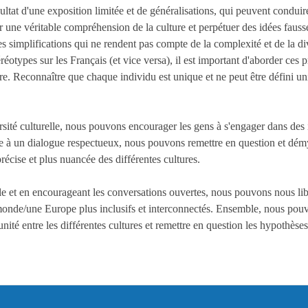
ultat d'une exposition limitée et de généralisations, qui peuvent conduire
une véritable compréhension de la culture et perpétuer des idées fausses.
s simplifications qui ne rendent pas compte de la complexité et de la div
réotypes sur les Français (et vice versa), il est important d'aborder ces 
re. Reconnaître que chaque individu est unique et ne peut être défini un
ité culturelle, nous pouvons encourager les gens à s'engager dans des in
e à un dialogue respectueux, nous pouvons remettre en question et démys
écise et plus nuancée des différentes cultures.
lle et en encourageant les conversations ouvertes, nous pouvons nous lib
 monde/une Europe plus inclusifs et interconnectés. Ensemble, nous po
unité entre les différentes cultures et remettre en question les hypothèses