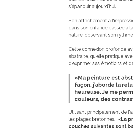
s'épanouir aujourd'hui.
Son attachement à l'impression
dans son enfance passée à la c
nature, observant son rythme,
Cette connexion profonde avec
abstraite, qu'elle pratique avec
d'exprimer ses émotions et de 
»
Ma peinture est abstr
façon, j’aborde la rel
heureuse. Je me perme
couleurs, des contrast
Utilisant principalement de l
les plages bretonnes.
«
La p
couches suivantes sont ba