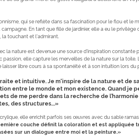
nisme, qui se reflète dans sa fascination pour le flou et le m
ampagne. En tant que fille de jardinier, elle a eu le privilège
 la touchant et l'admirant.
 la nature est devenue une source d'inspiration constante po
 passion, elle capture les merveilles de la nature sur la toile. L'
laisser libre cours à sa spontanéité et à son intuition lors du 
aite et intuitive. Je m'inspire de la nature et de 
ation entre le monde et mon existence. Quand je pe
ts de me perdre dans la recherche de l’harmonie
es, des structures...
»
'acrylique, elle enrichit parfois ses œuvres avec du sable ram
remière couche définit la coloration et est appliquée 
sées sur un dialogue entre moi et la peinture.
»